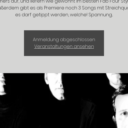
ers auf, und liefern wie gewohnt im besten Fab Four Styl
ßerdem gibt es als Premiere noch 3 Songs mit Streichqua
es darf getippt werden, welche! Spannung...
Anmeldung abgeschlossen
Veranstaltungen ansehen