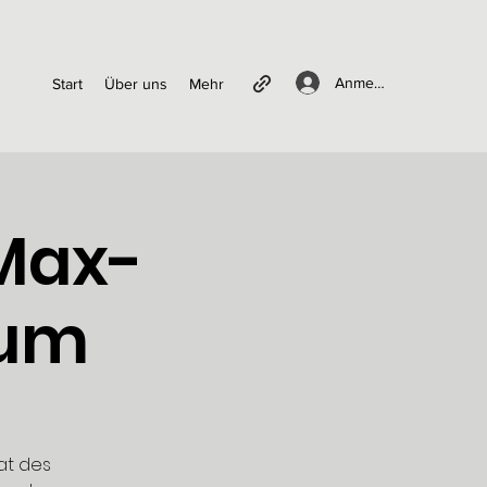
Anmelden
Start
Über uns
Mehr
Max-
ium
at des