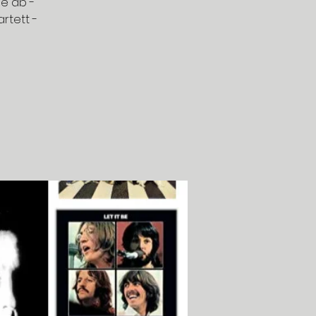
e ab -
rtett -